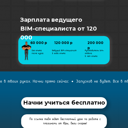
Зарплата ведущего
BIM-специалиста от 120
000
60 000 р
120 000 р
200 000
р
без опыта
ведущий BIM-специалист
Руководитель bim-
после курса
3 года опыта
отдела
5 лет опыта
х руках. Начни прямо сейчас
Запусков не будет. Все в твоих рук
Начни учиться бесплатно
По ссылке тебя ждет бесплатный урок по работе c
плагинами от Юры, беги скорее!