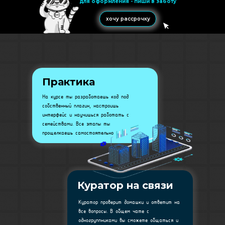
для оформления - пиши в заботу
хочу рассрочку
Практика
На курсе ты разработаешь код под
собственный плагин, настроишь
интерфейс и научишься работать с
семействами. Все этапы ты
прощелкаешь самостоятельно
Куратор на связи
Куратор проверит домашки и ответит на
все вопросы. В общем чате с
одногруппниками вы сможете общаться и