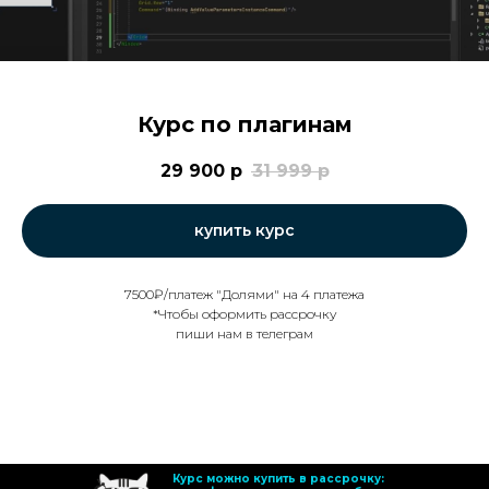
Курс по плагинам
29 900
р
31 999
р
купить курс
7500₽/платеж "Долями" на 4 платежа
*Чтобы оформить рассрочку
пиши нам в телеграм
Курс можно купить в рассрочку: