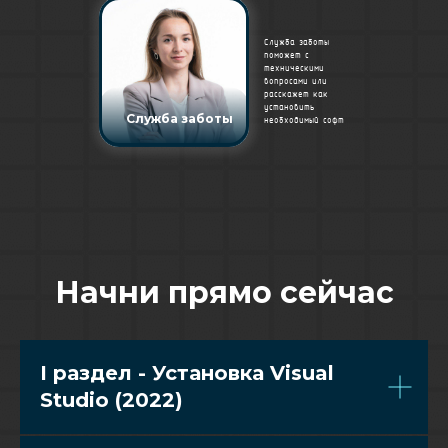
Служба заботы
поможет с
техническими
вопросами или
расскажет как
установить
Служба заботы
необходимый софт
Начни прямо сейчас
I раздел - Установка Visual
Studio (2022)