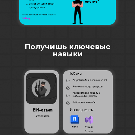
Revit
многие"
Знание С# будет вашим
преимуществом
*если остались вопросы-пиши в
Заботу
Получишь ключевые
навыки
Навыки:
Разрабатываю плагины на С#
Автоматизирую процессы
Разрабатываю модели и
шаблоны для работы
Работаю в команде
Инструменты:
BIM-агент
Должность
Revit
Visual
Studio