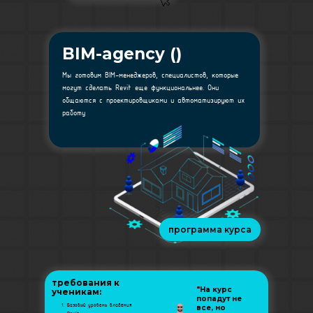
BIM-agency ()
|
Мы готовим BIM-менеджеров, специалистов, которые
могут сделать Revit еще функциональнее. Они
общаются с проектировщиками и автоматизируют их
работу
программа курса
требования к
"На курс
ученикам:
попадут не
Базовый уровень владения
все, но