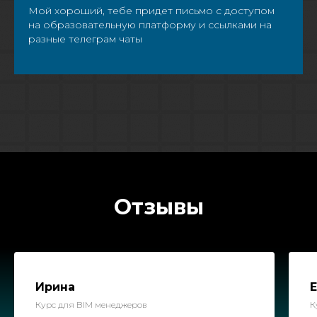
Мой хороший, тебе придет письмо с доступом
на образовательную платформу и ссылками на
разные телеграм чаты
Отзывы
Ирина
Курс для BIM менеджеров
К