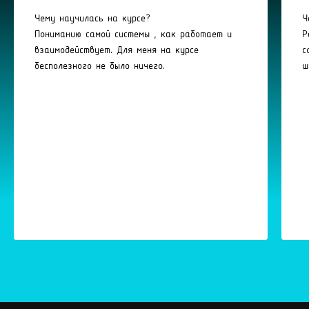
Чему научилась на курсе?
Ч
Пониманию самой системы , как работает и
Р
взаимодействует. Для меня на курсе
с
бесполезного не было ничего.
ш