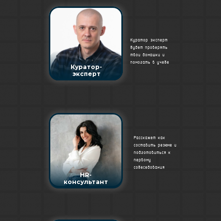
Куратор-эксперт
будет проверять
твои домашки и
помогать в учебе
Куратор-
эксперт
Расскажет как
составить резюме и
подготовиться к
первому
собеседования
HR-
консультант