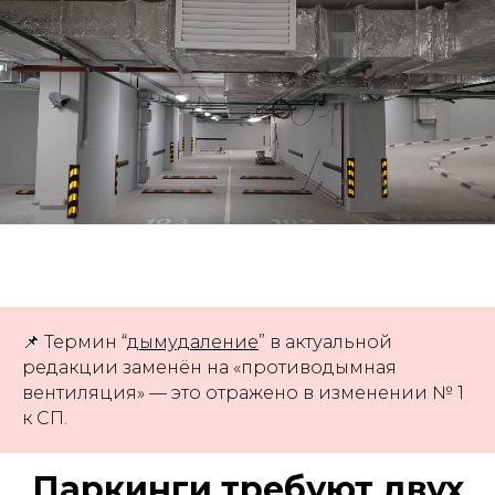
📌 Термин “
дымудаление
” в актуальной
редакции заменён на «противодымная
вентиляция» — это отражено в изменении № 1
к СП.
Паркинги требуют двух