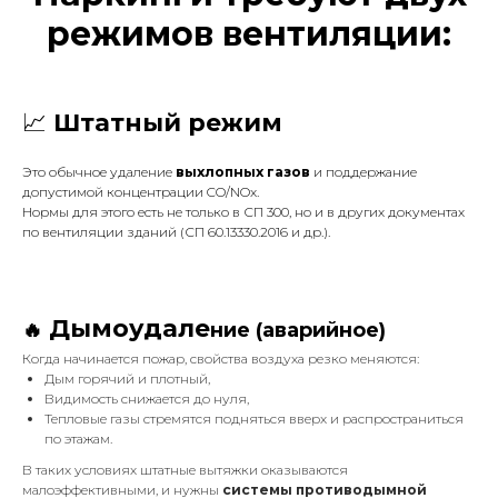
режимов вентиляции:
📈
Штатный режим
Это обычное удаление
выхлопных газов
и поддержание
допустимой концентрации CO/NOx.
Нормы для этого есть не только в СП 300, но и в других документах
по вентиляции зданий (СП 60.13330.2016 и др.).
Дымоудале
🔥
ние (аварийное)
Когда начинается пожар, свойства воздуха резко меняются:
Дым горячий и плотный,
Видимость снижается до нуля,
Тепловые газы стремятся подняться вверх и распространиться
по этажам.
В таких условиях штатные вытяжки оказываются
малоэффективными, и нужны
системы противодымной